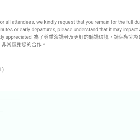
or all attendees, we kindly request that you remain for the full du
tes or early departures, please understand that it may impact ac
peration is greatly appreciated. 為了尊重演講者及更好
。非常感謝您的合作。
.)