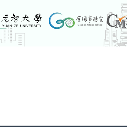
ALTH AND SCIENCE UNIVERSITY學校學程說明會