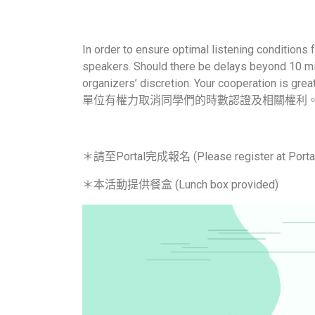
In order to ensure optimal listening conditions f
speakers. Should there be delays beyond 10 minu
organizers’ discretion. Your coo
單位有權力取消同學們的時數認證及相關權利
＊請至Portal完成報名 (Please register at Portal
＊本活動提供餐盒 (Lunch box provided)