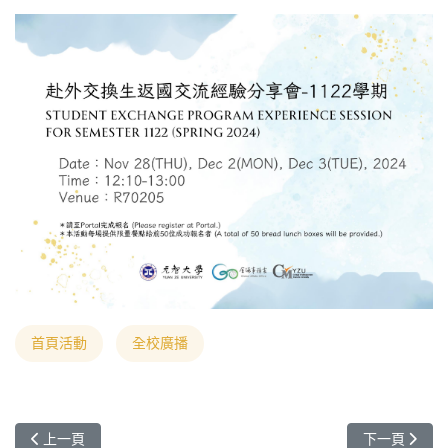
首頁活動
全校廣播
上一篇文章: [轉知] 新伊拉斯莫斯聯合碩士學程及教育部歐盟獎學金
下一篇文章: 
上一頁
下一頁