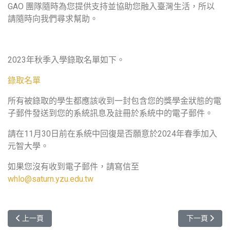
GAO 團隊隨時為您提供支持並協助您融入臺灣生活，所以
請隨時向我們尋求幫助。
2023年秋季入學錄取名單如下。
錄取名單
所有被錄取的學生都應該收到一封
包含您的獎學金狀態的
電
子郵件發送到您的系統訊息及註冊於系統中的電子郵件。
請在11月30日前在系統中回復是否願意於
2024年春季
加入
元智大學。
如果您沒有收到電子郵件，請寫信至
whlo@saturn.yzu.edu.tw
上一篇文章: Vietnamese "Ao Dai" Performance 越南國服體驗七
下一篇文章: AY
上一頁
下一頁