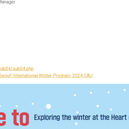
 Manager
r/sub04/sub04.php
eoul! International Winter Program, 2024 CAU