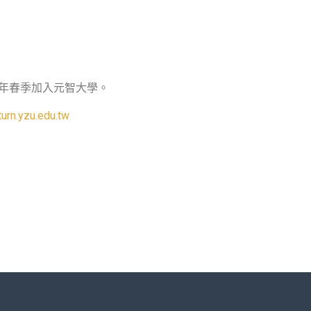
5年春季加入元智大學。
urn.yzu.edu.tw
外交流)