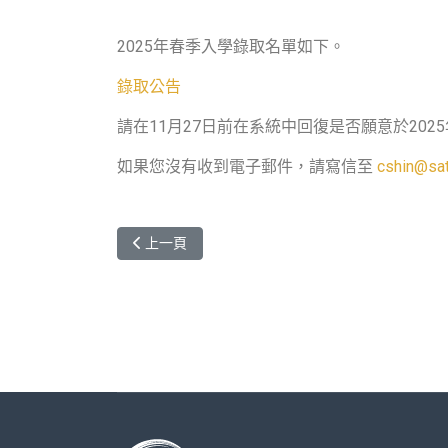
2025年春季入學錄取名單如下。
錄取公告
請在11月27日前在系統中回復是否願意於202
如果您沒有收到電子郵件，請寫信至
cshin@sat
上一篇文章: 赴外學生交流經驗分享會 (1122學期赴
上一頁