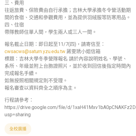
三、費用
往返旅費、保險費由自行承擔；吉林大學承擔冬令營活動期
間的食宿、交通和參觀費用，並為提供羽絨服等防寒用品。
四、住宿
帶隊教師住單人間，學生兩人或三人一間。
報名截止日期：即日起至11/7(四)，請寄信至：
cwsacws@saturn.yzu.edu.tw
蔣雯琇小姐信箱
標題：吉林大學冬季營隊報名 請於內容說明姓名、學號、
系所、年級並附上台胞證照片，並於收到回信後指定時間內
完成報名手續。
如無按照相關規定則不受理。
報名審查以資料齊全之順序為主。
行程請參考：
https://drive.google.com/file/d/1xaH41Mxv1bA0pCNAKFz
usp=sharing
全校廣播