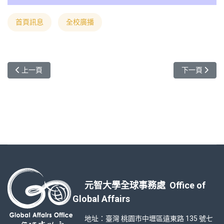
首頁訊息
全校廣播
上一篇文章: 2024春季班國際專修部錄取結果公告
下一篇文章: On th
上一頁
下一頁
元智大學全球事務處 Office of
Global Affairs
地址：臺灣 桃園市中壢區遠東路 135 號七