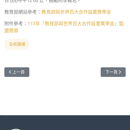
日 (四)中午12:00 止，鼓勵同學報名。
教育部網站參考：
教育部與世界百大合作設置獎學金
附件參考：
113年「教育部與世界百大合作設置獎學金」甄
選簡章
全校廣播
上一篇文章: 第十一屆亞洲青年領袖遊學營（新加坡）邀請函 Invitation from Asia
下一篇文章: 貝里斯
上一頁
下一頁