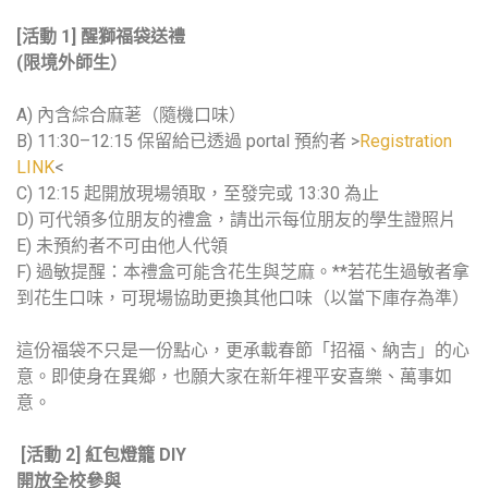
[活動 1] 醒獅福袋送禮
(限境外師生）
A) 內含綜合麻荖（隨機口味）
B) 11:30–12:15 保留給已透過 portal 預約者 >
Registration
LINK
<
C) 12:15 起開放現場領取，至發完或 13:30 為止
D) 可代領多位朋友的禮盒，請出示每位朋友的學生證照片
E) 未預約者不可由他人代領
F) 過敏提醒：本禮盒可能含花生與芝麻。**若花生過敏者拿
到花生口味，可現場協助更換其他口味（以當下庫存為準）
這份福袋不只是一份點心，更承載春節「招福、納吉」的心
意。即使身在異鄉，也願大家在新年裡平安喜樂、萬事如
意。
[活動 2] 紅包燈籠 DIY
開放全校參與