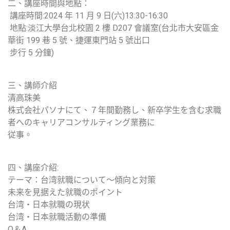
二、講座時間與地點：
講座時間:2024 年 11 月 9 日(六)13:30-16:30
地點:淡江大學台北校園 2 樓 D207 會議室(台北市大安區金
華街 199 巷 5 號、捷運東門站 5 號出口
步行 5 分鐘)
三、講師介紹
清高珠美
株式会社パソナにて、７年間勤務し、新卒学生を含む求職
者へのキャリアコンサルティング業務に
従事。
四、講座介紹:
テーマ：台湾就職について～傾向と対策
未来を見据えた就職のポイント
台湾・日本就職の現状
台湾・日本就職活動の準備
Q＆A