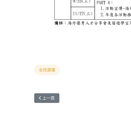
全校廣播
上一篇文章: [轉知]亞太大學交流會(UMAP)202
上一頁