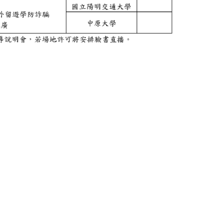
4年暑假汶萊探索營活動