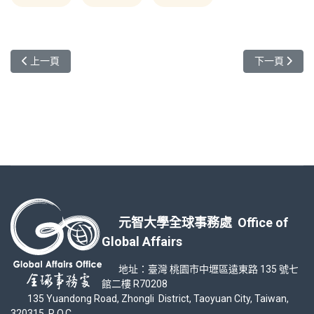
上一篇文章: 歡迎參加10/9(三)美國辛辛納提大學學校說明會
下一篇文章: 
上一頁
下一頁
元智大學全球事務處 Office of
Global Affairs
地址：臺灣 桃園市中壢區遠東路 135 號七
館二樓 R70208
135 Yuandong Road, Zhongli District, Taoyuan City, Taiwan,
320315, R.O.C.