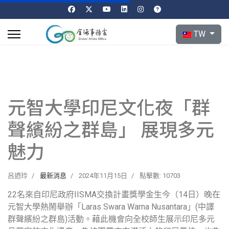
選擇你的語言
TW
元智大學印尼文化夜「群
聲繽紛之群島」 展現多元
魅力
呂迺玲
最新消息
2024年11月15日
點擊數: 10703
22名來自印尼政府
IISMA
交換計畫獎學金生今（
14
日）晚在
元智大學熱鬧舉辦「
Laras Swara Warna Nusantara
」
(
中譯
群聲繽紛之群島)活動。藉此機會向全校師生展示印尼多元