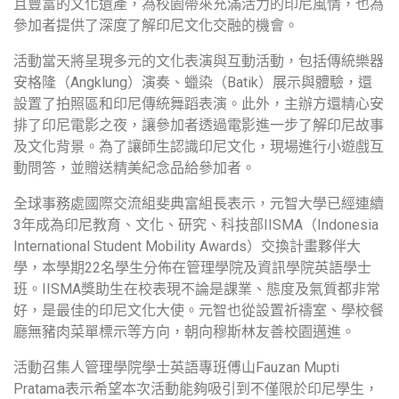
且豐富的文化遺產，為校園帶來充滿活力的印尼風情，也為
參加者提供了深度了解印尼文化交融的機會。
活動當天將呈現多元的文化表演與互動活動，包括傳統樂器
安格隆（
Angklung
）演奏、蠟染（
Batik
）展示與體驗，還
設置了拍照區和印尼傳統舞蹈表演。此外，主辦方還精心安
排了印尼電影之夜，讓參加者透過電影進一步了解印尼故事
及文化背景。為了讓師生認識印尼文化，現場進行小遊戲互
動問答，並贈送精美紀念品給參加者。
全球事務處國際交流組斐典富組長表示，元智大學已經連續
3
年成為印尼教育、文化、研究、科技部
IISMA
（
Indonesia
International Student Mobility Awards
）交換計畫夥伴大
學，本學期
22
名學生分佈在管理學院及資訊學院英語學士
班。
IISMA
獎助生在校表現不論是課業、態度及氣質都非常
好，是最佳的印尼文化大使。元智也從設置祈禱室、學校餐
廳無豬肉菜單標示等方向，朝向穆斯林友善校園邁進。
活動召集人管理學院學士英語專班傅山
Fauzan Mupti
Pratama
表示希望本次活動能夠吸引到不僅限於印尼學生，