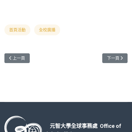
首頁活動
全校廣播
上一篇文章: 【轉知】「2024年度日本國際交流基金會經費資助計畫」The J
下一篇文章: 
上一頁
下一頁
元智大學全球事務處 Office of