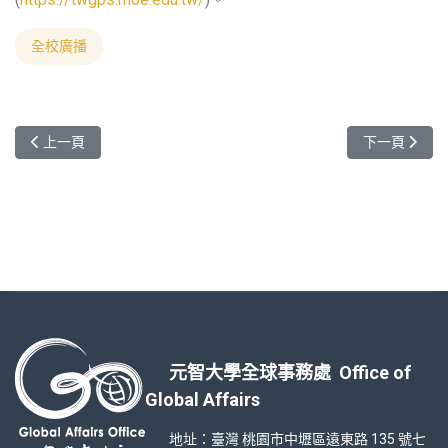
全校廣播
上一篇文章: [轉知]日本台灣交流協會台北事務所「2024年度日
下一篇文章:
上一頁
下一頁
元智大學全球事務處 Office of
Global Affairs
地址：臺灣 桃園市中壢區遠東路 135 號七