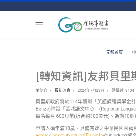
元智首頁
[轉知資訊]友邦貝
蕭伊容
最新消息
2024年7月23日
點擊數: 3104
貝里斯政府將於114年續辦「英語課程獎學金計畫」(Certifi
Belize)附設「區域語文中心」(Regional 
每名每月 600貝幣(折合約300美元)、為期1
申請人須年滿18歲、具備有效之中華民國國籍
admissions@ub.edu.bz及rlcinfo
@ub.edu.bz