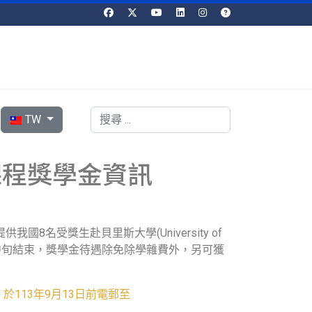
選擇你的語言
搜索
TW
課程獎學金資訊
L)，提供我國8名受獎生赴貝里斯大學(University of
，至10月 中旬結束，獎學金待遇除免除學雜費外，另可獲
，
於113年9月13日前電郵至