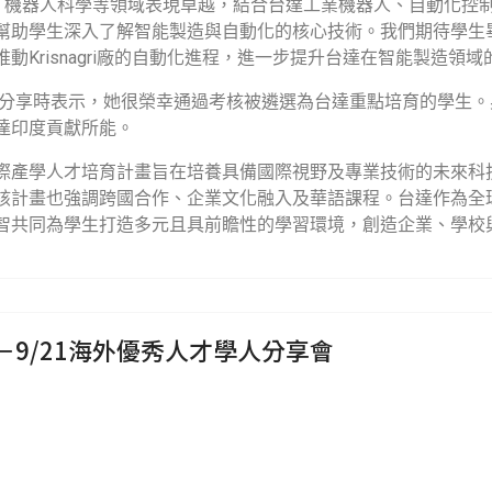
、機器人科學等領域表現卓越，結合台達工業機器人、自動化控
幫助學生深入了解智能製造與自動化的核心技術。我們期待學生
推動
Krisnagri
廠的自動化進程，進一步提升台達在智能製造領域
分享時表示，她很榮幸通過考核被遴選為台達重點培育的學生。
達印度貢獻所能。
際產學人才培育計畫旨在培養具備國際視野及專業技術的未來科
該計畫也強調跨國合作、企業文化融入及華語課程。台達作為全
智共同為學生打造多元且具前瞻性的學習環境，創造企業、學校
anGPS－9/21海外優秀人才學人分享會