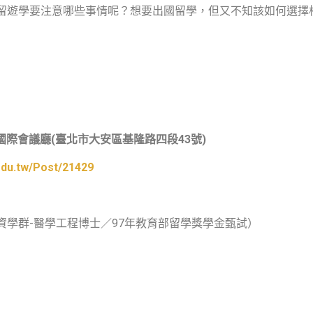
留遊學要注意哪些事情呢？想要出國留學，但又不知該如何選擇
國際會議廳
(
臺北市大安區基隆路四段
43
號
)
edu.tw/Post/21429
資學群
-
醫學工程博士／
97
年教育部留學獎學金甄試）