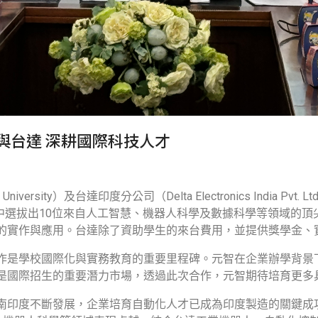
學與台達 深耕國際科技人才
University
）及台達印度分公司（
Delta Electronics India Pvt. Ltd
中選拔出
10
位來自人工智慧、機器人科學及數據科學等領域的頂
的實作與應用。台達除了資助學生的來台費用，並提供獎學金、
作是學校國際化與實務教育的重要里程碑。元智在企業辦學背景
是國際招生的重要潛力市場，透過此次合作，元智期待培育更多
南印度不斷發展，企業培育自動化人才已成為印度製造的關鍵成