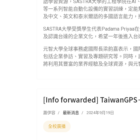
語學習資源，
SASTRA
大學的工程學院在
AI
等一系列智能自動化設備的實習訓練，定能
及中文、英文和泰米爾語的多國語言能力，
SASTRA大學受獎學生代表
Padama Priyaa
在
及認識台達的企業文化，希望一年後進入台
元智大學全球事務處國際長梁韵嘉表示，國
包括企業參訪、實習及專題研究等。同時，
將利用其豐富的業界經驗及全球資源，與元
[Info forwarded] Taiw
蕭伊容
最新消息
2024年9月19日
全校廣播