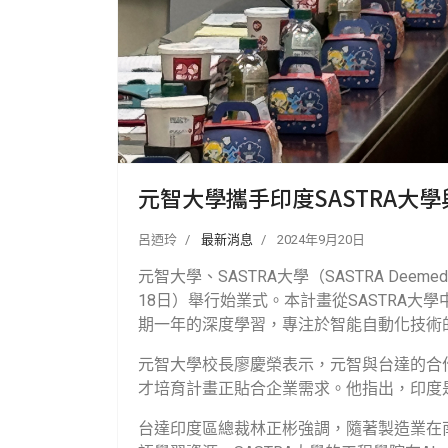
元智大學攜手印度SASTRA大
呂迺玲
最新消息
2024年9月20日
元智大學、
SASTRA
大學（
SASTRA Deemed 
18
日）舉行始業式。本計畫從
SASTRA
大學
期一年的深度學習，專注於智能自動化技術
元智大學校長廖慶榮表示，元智與台達的合
才培育計畫正貼合企業需求。他指出，印度
台達印度區總裁林正彬強調，隨著製造業在