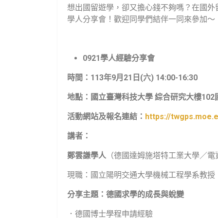
想出國留遊學，卻又擔心錢不夠嗎？在國外
學人分享會！歡迎同學們結伴一同來參加～
0921
學人經驗分享會
時間：
113
年
9
月
21
日
(
六
) 14:00-16:30
地點：國立臺灣科技大學 綜合研究大樓
102
活動網站及報名連結：
https://twgps.moe.
講者：
鄭雲謙學人
（德國達姆施塔特工業大學／電
現職：國立陽明交通大學機械工程學系教授
分享主題：德國求學的成長與蛻變
．德國博士學程申請經驗