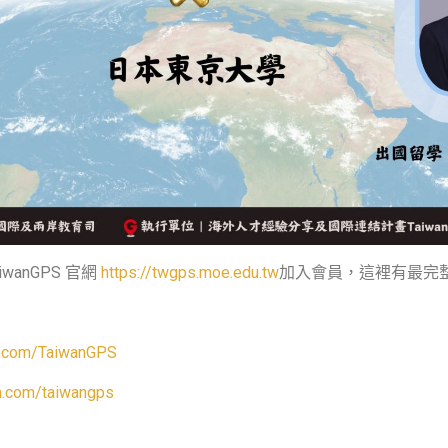
iwanGPS
官網
https://twgps.moe.edu.tw
加入會員，這裡有最完
k.com/TaiwanGPS
m.com/taiwangps