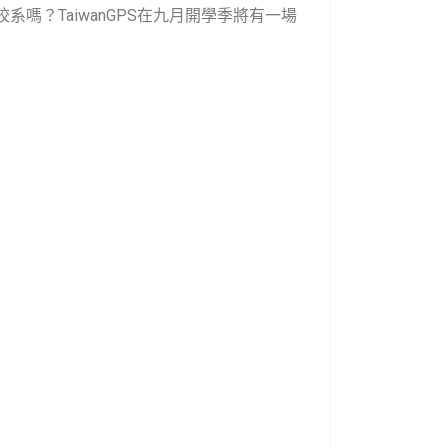
校系嗎？
TaiwanGPS
在九月開學季將有一場