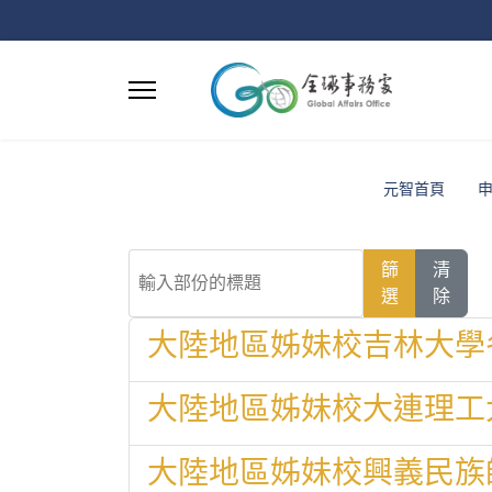
元智首頁
輸入部份的標題
篩
清
選
除
大陸地區姊妹校吉林大學
大陸地區姊妹校大連理工
大陸地區姊妹校興義民族