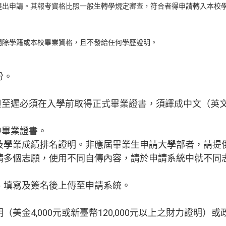
提出申請。其報考資格比照一般生轉學規定審查，符合者得申請轉入本校
開除學籍或本校畢業資格，且不發給任何學歷證明。
份。
；但至遲必須在入學前取得正式畢業證書，須譯成中文（英
中畢業證書。
及學業成績排名證明。非應屆畢業生申請大學部者，請提
請多個志願，使用不同自傳內容，請於申請系統中就不同
、填寫及簽名後上傳至申請系統。
美金4,000元或新臺幣120,000元以上之財力證明