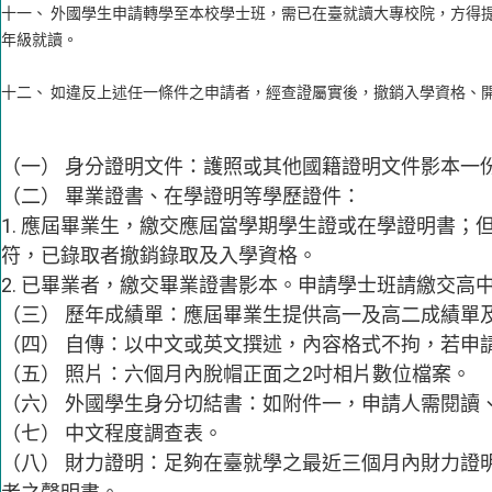
十一、 外國學生申請轉學至本校學士班，需已在臺就讀大專校院，方得
年級就讀。
十二、 如違反上述任一條件之申請者，經查證屬實後，撤銷入學資格、
（一） 身分證明文件：護照或其他國籍證明文件影本一
（二） 畢業證書、在學證明等學歷證件：
1. 應屆畢業生，繳交應屆當學期學生證或在學證明書
符，已錄取者撤銷錄取及入學資格。
2. 已畢業者，繳交畢業證書影本。申請學士班請繳交高
（三） 歷年成績單：應屆畢業生提供高一及高二成績單
（四） 自傳：以中文或英文撰述，內容格式不拘，若申
（五） 照片：六個月內脫帽正面之2吋相片數位檔案。
（六） 外國學生身分切結書：如附件一，申請人需閱讀
（七） 中文程度調查表。
（八） 財力證明：足夠在臺就學之最近三個月內財力證明（