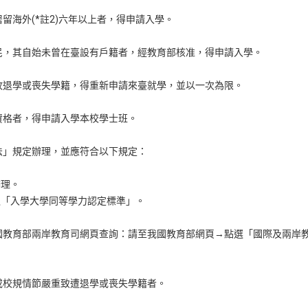
留海外(*註2)六年以上者，得申請入學。
民，其自始未曾在臺設有戶籍者，經教育部核准，得申請入學。
故退學或喪失學籍，得重新申請來臺就學，並以一次為限。
資格者，得申請入學本校學士班。
法」規定辦理，並應符合以下規定：
辦理。
之「入學大學同等學力認定標準」。
國教育部兩岸教育司網頁查詢：請至我國教育部網頁→點選「國際及兩岸
或校規情節嚴重致遭退學或喪失學籍者。