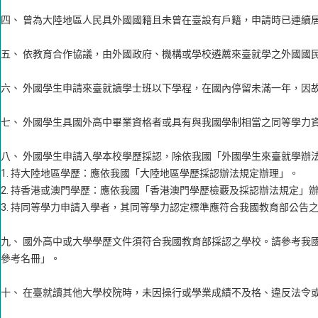
四、 曾為大陸地區人民具外國國籍且未曾在臺設有戶籍，申請時已連續居
五、 依教育合作協議，由外國政府、機構或學校遴薦來臺就學之外國國
六、 外國學生申請來臺就讀學士班以下學程，在國內停留未滿一年，因
七、 外國學生具國外高中畢業資格者或具有與我國學制相當之同等學力
八、 外國學生申請入學本校學歷採認，除依我國「外國學生來臺就學辦
1. 持大陸地區學歷：應依我國「大陸地區學歷採認辦法規定辦理」。
2. 持香港或澳門學歷：應依我國「香港澳門學歷檢覈及採認辦法規定」
3. 持同等學力申請入學者，其同等學力認定標準應符合我國教育部公告
九、 國外高中或大學學歷文件須符合我國教育部採認之學校。請參考我
參考名冊」。
十、 在臺就讀其他大學校院時，未因操行或學業成績不及格、違反法令