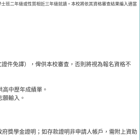
學士班二年級或性質相近三年級就讀。本校將依其資格審查結果編入適當
文證件免譯），俾供本校審查，否則將視為報名資格不
供高中歷年成績單。
志願輸入。
）或政府獎學金證明；如存款證明非申請人帳戶，需附上資助