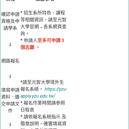
* 招生系所特色、課程
確認申請
等相關資訊，請至元智
資格及申
大學官網→各系網頁查
請學系
詢。
* 申請人
至多可申請 3
⇓
個志願
。
網路報名
⇓
*請至元智大學境外生
報名系統。
https://yzu-
填寫申請
apply.yzu.edu.tw/
資料、繳
* 報名作業時間請參照
交申請文
日程表
件
* 請依報名系統指示 及
簡章說明，確實填寫資
⇓