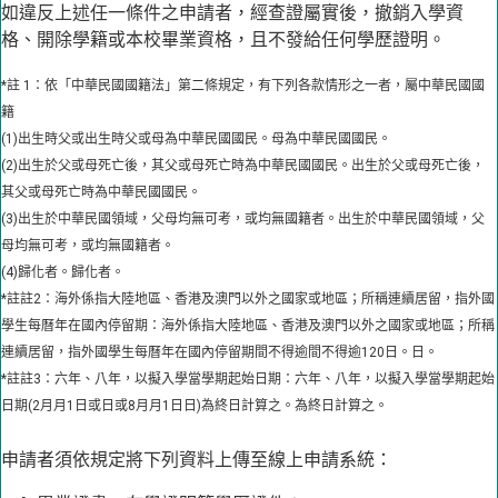
如違反上述任一條件之申請者，經查證屬實後，撤銷入學資
格、開除學籍或本校畢業資格，且不發給任何學歷證明。
*註 1：依「中華民國國籍法」第二條規定，有下列各款情形之一者，屬中華民國國
籍
(1)出生時父或出生時父或母為中華民國國民。母為中華民國國民。
(2)出生於父或母死亡後，其父或母死亡時為中華民國國民。出生於父或母死亡後，
其父或母死亡時為中華民國國民。
(3)出生於中華民國領域，父母均無可考，或均無國籍者。出生於中華民國領域，父
母均無可考，或均無國籍者。
(4)歸化者。歸化者。
*註註2：海外係指大陸地區、香港及澳門以外之國家或地區；所稱連續居留，指外國
學生每曆年在國內停留期：海外係指大陸地區、香港及澳門以外之國家或地區；所稱
連續居留，指外國學生每曆年在國內停留期間不得逾間不得逾120日。日。
*註註3：六年、八年，以擬入學當學期起始日期：六年、八年，以擬入學當學期起始
日期(2月月1日或日或8月月1日日)為終日計算之。為終日計算之。
申請者須依規定將下列資料上傳至線上申請系統：