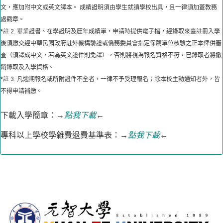
文，應加附中文或英文譯本。 成績證明須由學生就讀學校出具，且一律須加蓋教務
處戳章。
*註 2. 畢業證書、在學證明及歷年成績單，申請時提供電子檔，經錄取來臺註冊入學
後須繳交經中華民國政府駐外機構驗證或僑務委員會指定保薦單位核驗之正本俾供審
查（須譯成中文，若為英文證件則免譯），否則將視為報名資格不符，已錄取者將撤
銷錄取及入學資格。
*註 3. 凡逾期報名或所附證件不全者，一律不予受理報名；除本校主動通知者外，皆
不得申請補繳。
下載入學簡章：→
點我下載
←
專科以上學校學雜費退費基準表：→
點我下載
←