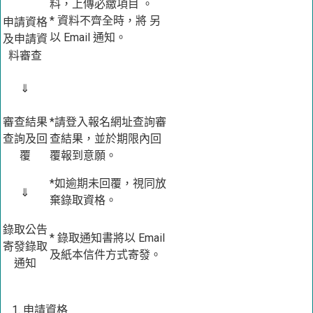
料，上傳必繳項目 。
* 資料不齊全時，將 另
申請資格
以 Email 通知。
及申請資
料審查
⇓
審查結果
*請登入報名網址查詢審
查詢及回
查結果，並於期限內回
覆
覆報到意願。
*如逾期未回覆，視同放
⇓
棄錄取資格。
錄取公告
* 錄取通知書將以 Email
寄發錄取
及紙本信件方式寄發。
通知
申請資格