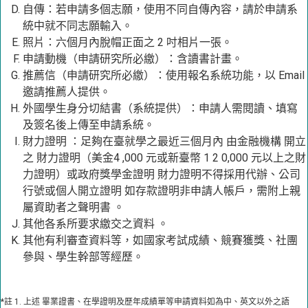
自傳：若申請多個志願，使用不同自傳內容，請於申請系
統中就不同志願輸入。
照片：六個月內脫帽正面之 2 吋相片一張。
申請動機（申請研究所必繳）：含讀書計畫。
推薦信（申請研究所必繳）：使用報名系統功能，以 Email
邀請推薦人提供。
外國學生身分切結書（系統提供）：申請人需閱讀、填寫
及簽名後上傳至申請系統。
財力證明 ：足夠在臺就學之最近三個月內 由金融機構 開立
之 財力證明（美金4 ,000 元或新臺幣 1 2 0,000 元以上之財
力證明）或政府獎學金證明 財力證明不得採用代辦、公司
行號或個人開立證明 如存款證明非申請人帳戶，需附上親
屬資助者之聲明書 。
其他各系所要求繳交之資料 。
其他有利審查資料等，如國家考試成績、競賽獲獎、社團
參與、學生幹部等經歷。
*註 1. 上述 畢業證書、在學證明及歷年成績單等申請資料如為中、英文以外之語