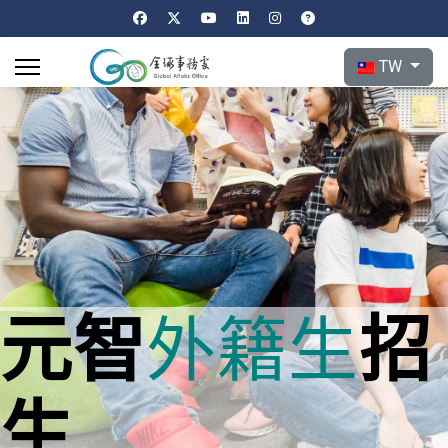
選擇你的語言
TW
元智
招
外籍生
生