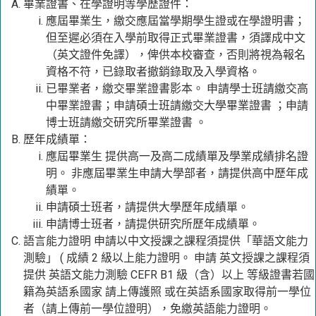
畢業證書、在學證明等學歷證件：
應屆畢業生，繳交應屆當學期學生證或在學證明書；
但至遲必須在入學前取得正式畢業證書，須譯成中文
（英文證件免譯），俾供本校審查，否則將視為報名
資格不符，已錄取者撤銷錄取及入學資格。
已畢業者，繳交畢業證書影本。 申請學士班請繳交高
中畢業證書；申請碩士班請繳交大學畢業證書 ；申請
博士班請繳交研究所畢業證書 。
歷年成績單：
應屆畢業生 提供高一及高二成績單及學業成績排名證
明。 非應屆畢業生申請大學部者，請提供高中歷年成
績單。
申請碩士班者，請提供大學歷年成績單。
申請博士班者，請提供研究所歷年成績單。
語言能力證明 申請以中文授課之課程須提供「華語文能力
測驗」 ( 成績 2 級以上能力證明。 申請 英文授課之課程須
提供 英語文能力測驗 CEFR B1 級（含）以上 等級證書若國
籍為英語系國家 請上傳護照 或在英語系國家取得前一學位
者（請上傳前一學位證明），免繳英語能力證明。