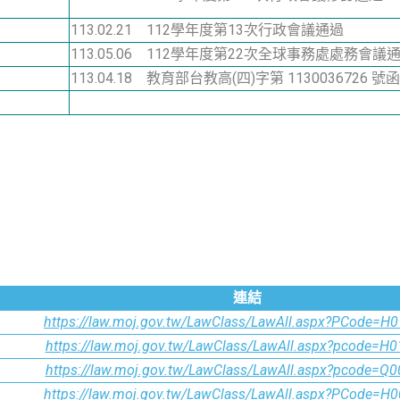
113.02.21 112學年度第13次行政會議通過
113.05.06 112學年度第22次全球事務處處務會議
113.04.18 教育部台教高(四)字第 1130036726 號
連結
https://law.moj.gov.tw/LawClass/LawAll.aspx?PCode=H
https://law.moj.gov.tw/LawClass/LawAll.aspx?pcode=H
https://law.moj.gov.tw/LawClass/LawAll.aspx?pcode=Q
https://law.moj.gov.tw/LawClass/LawAll.aspx?PCode=H