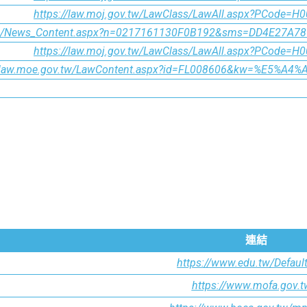
https://law.moj.gov.tw/LawClass/LawAll.aspx?PCode=H
.tw/News_Content.aspx?n=0217161130F0B192&sms=DD4E27A
https://law.moj.gov.tw/LawClass/LawAll.aspx?PCode=H
u.law.moe.gov.tw/LawContent.aspx?id=FL008606&kw=%E5%
連結
https://www.edu.tw/Defaul
https://www.mofa.gov.t