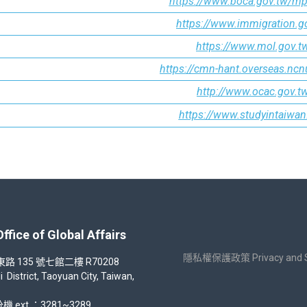
https://www.boca.gov.tw/mp
https://www.immigration.g
https://www.mol.gov.t
https://cmn-hant.overseas.ncn
http://www.ocac.gov.t
https://www.studyintaiwan
 of Global Affairs
隱私權保護政策 Privacy and Sec
35 號七館二樓 R70208
strict, Taoyuan City, Taiwan,
機 ext.：3281~3289