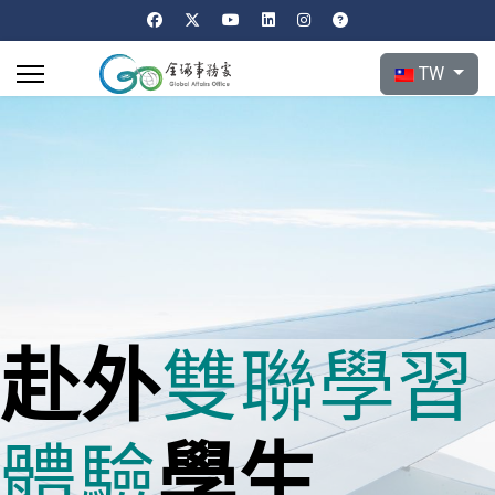
選擇你的語言
TW
赴外
雙聯
學習
學生
體驗