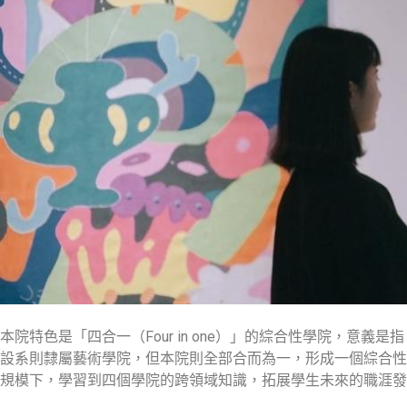
本院特色是「四合一（Four in one）」的綜合性學院，
設系則隸屬藝術學院，但本院則全部合而為一，形成一個綜合性
規模下，學習到四個學院的跨領域知識，拓展學生未來的職涯發