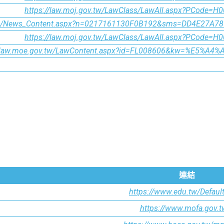
https://law.moj.gov.tw/LawClass/LawAll.aspx?PCode=H
.tw/News_Content.aspx?n=0217161130F0B192&sms=DD4E27A
https://law.moj.gov.tw/LawClass/LawAll.aspx?PCode=H
u.law.moe.gov.tw/LawContent.aspx?id=FL008606&kw=%E5%
連結
https://www.edu.tw/Defaul
https://www.mofa.gov.t