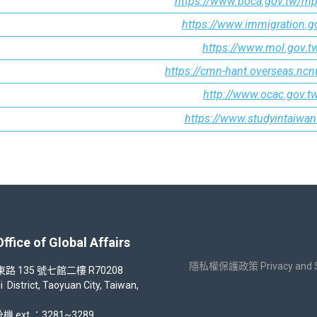
https://www.boca.gov.tw/mp
https://www.immigration.g
https://www.mol.gov.t
https://cmn-hant.overseas.ncn
http://www.ocac.gov.t
https://www.studyintaiwan
 of Global Affairs
隱私權保護政策 Privacy and Sec
35 號七館二樓 R70208
strict, Taoyuan City, Taiwan,
機 ext.：3281~3289