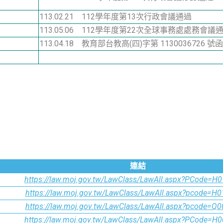
113.02.21 112學年度第13次行政會議通過
113.05.06 112學年度第22次全球事務處處務會議
113.04.18 教育部台教高(四)字第 1130036726 號
連結
https://law.moj.gov.tw/LawClass/LawAll.aspx?PCode=H
https://law.moj.gov.tw/LawClass/LawAll.aspx?pcode=H
https://law.moj.gov.tw/LawClass/LawAll.aspx?pcode=Q
https://law.moj.gov.tw/LawClass/LawAll.aspx?PCode=H