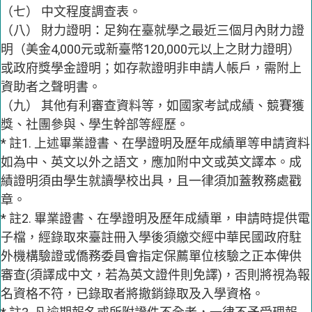
（七） 中文程度調查表。
（八） 財力證明：足夠在臺就學之最近三個月內財力證
明（美金4,000元或新臺幣120,000元以上之財力證明）
或政府獎學金證明；如存款證明非申請人帳戶，需附上
資助者之聲明書。
（九） 其他有利審查資料等，如國家考試成績、競賽獲
獎、社團參與、學生幹部等經歷。
* 註1. 上述畢業證書、在學證明及歷年成績單等申請資料
如為中、英文以外之語文，應加附中文或英文譯本。成
績證明須由學生就讀學校出具，且一律須加蓋教務處戳
章。
* 註2. 畢業證書、在學證明及歷年成績單，申請時提供電
子檔，經錄取來臺註冊入學後須繳交經中華民國政府駐
外機構驗證或僑務委員會指定保薦單位核驗之正本俾供
審查(須譯成中文，若為英文證件則免譯)，否則將視為報
名資格不符，已錄取者將撤銷錄取及入學資格。