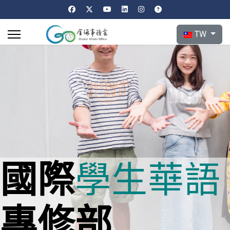
選擇你的語言
TW
國際
學生
華語
專修部