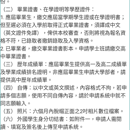
份。
（二） 畢業證書、在學證明等學歷證件：
1. 應屆畢業生，繳交應屆當學期學生證或在學證明書；
但至遲必須在入學前取得正式畢業證書，須譯成中文
（英文證件免譯），俾供本校審查，否則將視為報名資
格不符，已錄取者撤銷錄取及入學資格。
2. 已畢業者，繳交畢業證書影本。申請學士班請繳交高
中畢業證書。
（三） 歷年成績單：應屆畢業生提供高一及高二成績單
及學業成績排名證明。非應屆畢業生申請大學部者，請
提供高中歷年成績單。
（四） 自傳：以中文或英文撰述，內容格式不拘，若申
請多個志願，使用不同自傳內容，請於申請系統中就不
同志願輸入。
（五） 照片：六個月內脫帽正面之2吋相片數位檔案。
（六） 外國學生身分切結書：如附件一，申請人需閱
讀、填寫及簽名後上傳至申請系統。