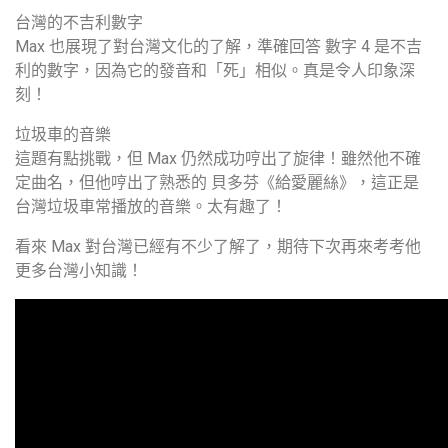
台灣的不吉利數字
Max 也展現了對台灣文化的了解，準確回答 數字 4 是不吉
利的數字，因為它的發音和「死」相似。真是令人印象深
刻！
垃圾車的音樂
這題有點挑戰，但 Max 仍然成功哼出了旋律！雖然他不確
定曲名，但他哼出了熟悉的 貝多芬《給愛麗絲》，這正是
台灣垃圾車常播放的音樂。太有趣了！
看來 Max 對台灣已經有不少了解了，期待下次再來考考他
更多台灣小知識！