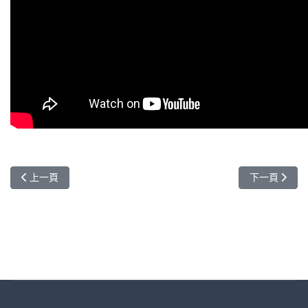
上一篇文章: GMBA 畢業生 Maria 專訪：畢業典禮的感想
下一篇文章: 來
上一頁
下一頁