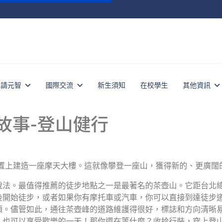
申請元智
國際交流
新生須知
在校學生
其他資訊
的故事-登山健行
置上建造一座摩天大樓。這就像攀登一座山，獲得新的、更廣闊的
說法。最值得推薦的徒步地點之一是最著名的茶壺山。它距台北總
後開始徒步，或者如果你有摩托車或汽車，你可以直接到達徒步
頂。儘管如此，通往茶壺峰的道路維護得很好，標誌和方向清晰
人也可以享受歡樂的一天！那你還在等什麼？收拾行裝，穿上登