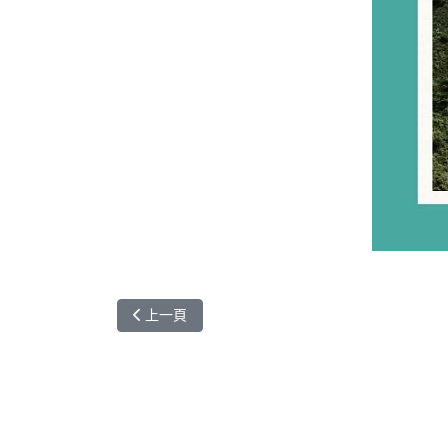
上一篇文章: 來自印度Shubham Ahire的故事-墾丁
上一頁