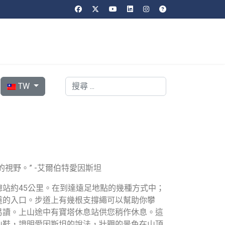
選擇你的語言
搜索
TW
視野。” -艾爾伯特愛因斯坦
站約45公里。在到達遠足地點的幾種方式中；
道的入口。步道上有幾根支撐繩可以幫助你攀
易讀。上山途中有寶塔休息站供您稍作休息。這
山鞋，證明愛因斯坦的說法，壯觀的景色在山頂