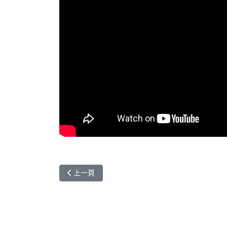
上一篇文章: 與就讀管院英語學士班的Minh (越南)
上一頁