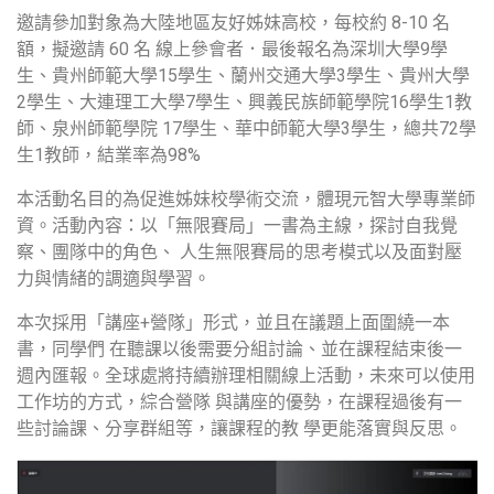
邀請參加對象為大陸地區友好姊妹高校，每校約 8-10 名
額，擬邀請 60 名 線上參會者．最後報名為深圳大學9學
生、貴州師範大學15學生、蘭州交通大學3學生、貴州大學
2學生、大連理工大學7學生、興義民族師範學院16學生1教
師、泉州師範學院 17學生、華中師範大學3學生，總共72學
生1教師，結業率為98%
本活動名目的為促進姊妹校學術交流，體現元智大學專業師
資。活動內容：以「無限賽局」一書為主線，探討自我覺
察、團隊中的角色、 人生無限賽局的思考模式以及面對壓
力與情緒的調適與學習。
本次採用「講座+營隊」形式，並且在議題上面圍繞一本
書，同學們 在聽課以後需要分組討論、並在課程結束後一
週內匯報。全球處將持續辦理相關線上活動，未來可以使用
工作坊的方式，綜合營隊 與講座的優勢，在課程過後有一
些討論課、分享群組等，讓課程的教 學更能落實與反思。