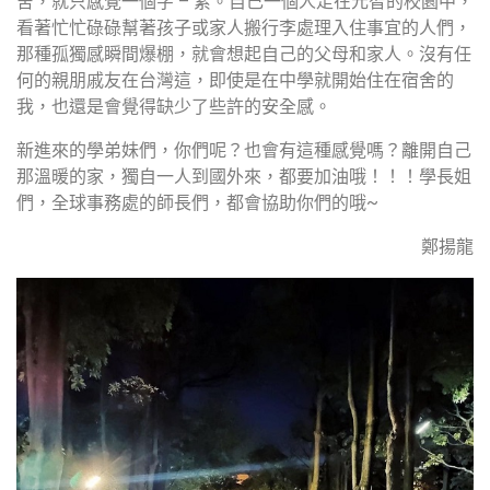
舍，就只感覺一個字 – 累。自己一個人走在元智的校園中，
看著忙忙碌碌幫著孩子或家人搬行李處理入住事宜的人們，
那種孤獨感瞬間爆棚，就會想起自己的父母和家人。沒有任
何的親朋戚友在台灣這，即使是在中學就開始住在宿舍的
我，也還是會覺得缺少了些許的安全感。
新進來的學弟妹們，你們呢？也會有這種感覺嗎？離開自己
那溫暖的家，獨自一人到國外來，都要加油哦！！！學長姐
們，全球事務處的師長們，都會協助你們的哦~
鄭揚龍