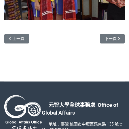
上一篇文章: 來自馬來西亞鄭揚龍的故事-想家
下一篇文章: 來
上一頁
下一頁
元智大學全球事務處 Office of
Global Affairs
地址：臺灣 桃園市中壢區遠東路 135 號七