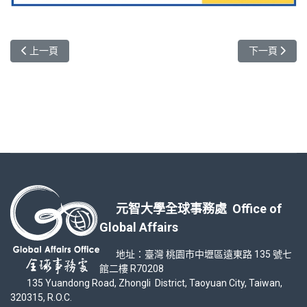
上一篇文章: 2022推動全球跨域-雙向線上共同授課-電機系方士豪
下一篇文章:
上一頁
下一頁
元智大學全球事務處 Office of
Global Affairs
地址：臺灣 桃園市中壢區遠東路 135 號七
館二樓 R70208
135 Yuandong Road, Zhongli District, Taoyuan City, Taiwan,
320315, R.O.C.