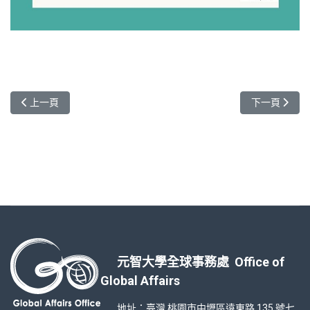
上一篇文章: 舊台北之旅
下一篇文章: 來
上一頁
下一頁
元智大學全球事務處 Office of
Global Affairs
地址：臺灣 桃園市中壢區遠東路 135 號七