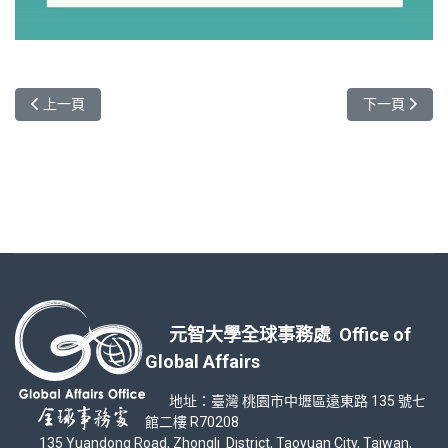
上一篇文章: 初秋之旅-三天兩夜南部之旅
下一篇文章: 
上一頁
下一頁
元智大學全球事務處 Office of
Global Affairs
地址：臺灣 桃園市中壢區遠東路 135 號七
館二樓 R70208
135 Yuandong Road, Zhongli District, Taoyuan City, Taiwan,