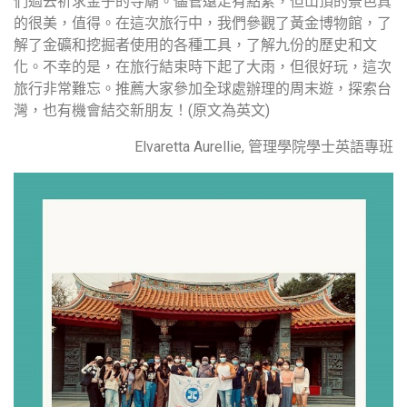
們過去祈求金子的寺廟。儘管遠足有點累，但山頂的景色真
的很美，值得。在這次旅行中，我們參觀了黃金博物館，了
解了金礦和挖掘者使用的各種工具，了解九份的歷史和文
化。不幸的是，在旅行結束時下起了大雨，但很好玩，這次
旅行非常難忘。推薦大家參加全球處辦理的周末遊，探索台
灣，也有機會結交新朋友！(原文為英文)
Elvaretta Aurellie, 管理學院學士英語專班