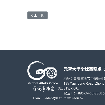
上一篇文章: 元智大學111學年度新南向學海築夢
上一頁
元智大學全球事務處 Office
地址：臺灣 桃園市中壢區遠東路 1
135 Yuandong Road, Zhongli Di
320315, R.O.C.
電話 T：+886-3-463-8800 分
Email：iadept@saturn.yzu.edu.tw