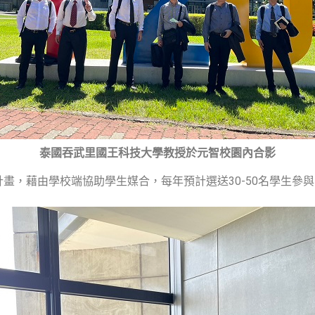
泰國吞武里國王科技大學教授於元智校園內合影
畫，藉由學校端協助學生媒合，每年預計選送30-50名學生參