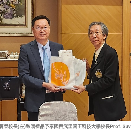
榮校長(左)致贈禮品予泰國吞武里國王科技大學校長Prof. Suvit 