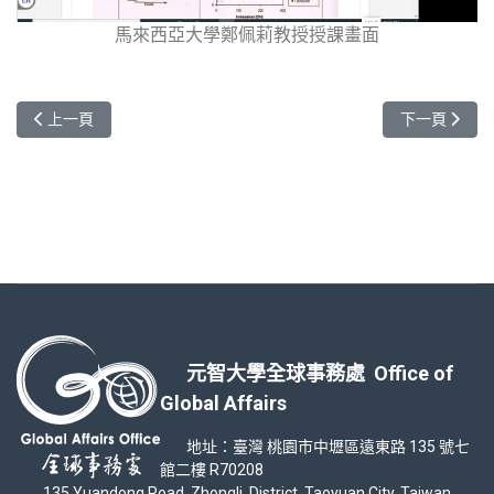
馬來西亞大學鄭佩莉教授授課畫面
上一篇文章: 線上招生建奇功-疫情下國外申請人數創新高
下一篇文章: 
上一頁
下一頁
元智大學全球事務處 Office of
Global Affairs
地址：臺灣 桃園市中壢區遠東路 135 號七
館二樓 R70208
135 Yuandong Road, Zhongli District, Taoyuan City, Taiwan,