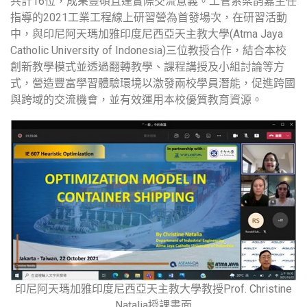
共計16位，成果豐碩且達實際交流意義。工管系梁韵嘉主任
指導的2021工業工程線上研習營為首發場次，在研習活動
中，與印尼阿天瑪加雅印度尼西亞天主教大學(Atma Jaya
Catholic University of Indonesia)三位教授合作，結合本校
創新教學模式並透過翻轉教學、課程講授及小組討論等方
式，營造豐富學習體驗環境以激發兩校學員潛能，促進跨國
與跨域的交流機會，並有效運用本校優質教育資源。
印尼阿天瑪加雅印度尼西亞天主教大學教授Prof. Christine
Natalia授課畫面