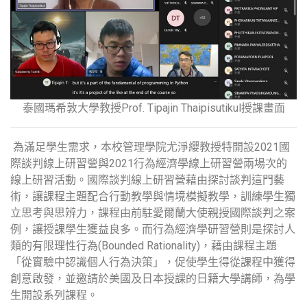
泰國瑪希敦大學教授Prof. Tipajin Thaipisutikul授課畫面
為滿足學生需求，本校管理學院尤淨纓教授特開設2021國
際談判線上研習營與2021行為經濟學線上研習營兩場次的
線上研習活動。國際談判線上研習營藉由探討談判這門藝
術，讓課程主題配合行動教學與情境模擬教學，訓練學生獨
立思考與思辨力，課程由前駐愛爾蘭大使親授國際談判之案
例，讓授課學生獲益良多。而行為經濟學研習營則是探討人
類的有限理性行為(Bounded Rationality)，藉由課程主題
「從實驗中認識個人行為決策」，促使學生得從課程中獲得
創意啟發，並邀請於美國及日本授課的日籍大學講師，為學
生開設系列課程。