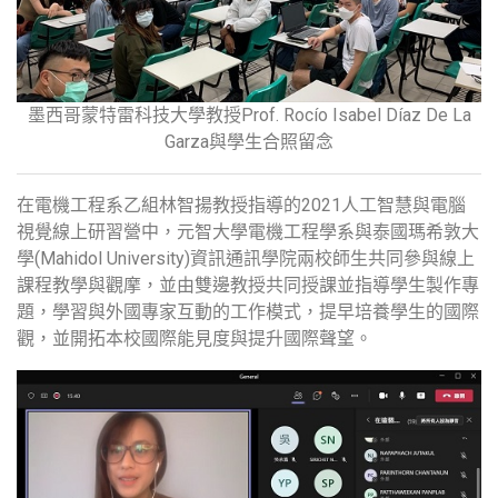
墨西哥蒙特雷科技大學教授Prof. Rocío Isabel Díaz De La
Garza與學生合照留念
在電機工程系乙組林智揚教授指導的2021人工智慧與電腦
視覺線上研習營中，元智大學電機工程學系與泰國瑪希敦大
學(Mahidol University)資訊通訊學院兩校師生共同參與線上
課程教學與觀摩，並由雙邊教授共同授課並指導學生製作專
題，學習與外國專家互動的工作模式，提早培養學生的國際
觀，並開拓本校國際能見度與提升國際聲望。