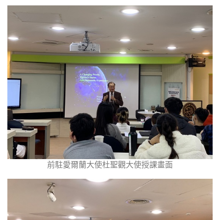
前駐愛爾蘭大使杜聖觀大使授課畫面