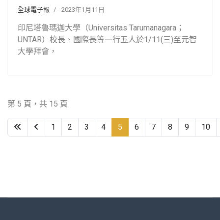
全球電子報
2023年1月11日
印尼塔魯瑪迦大學（Universitas Tarumanagara；
UNTAR）校長、國際長等一行五人於1/11(三)至元智
大學拜會
，
第 5 頁，共 15 頁
1
2
3
4
5
6
7
8
9
10